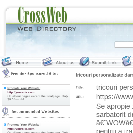
tricouri personalizate da
tricouri pe
Title:
Promote Your Website!
http://yoursite.com
https://www
On all our pages except the frontpage. Only
URL:
$0.5/month!
Se apropie 
sarbatorit 
â€˜WOWâ€™? 
Promote Your Website!
http://yoursite.com
pentru a tr
On all our pages except the frontpage. Only