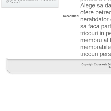
$0.5/month!
Alege sa da
ofere petrec
Description:
nerabdator e
sa faca par
tricouri in 
membru al fa
memorabile, 
tricouri per
Copyright
Crossweb Di
P